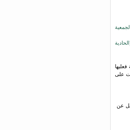
جمعية
لحادية
يت
على
عن