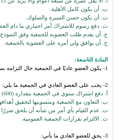
أ. ألا يقل عمره عن سبعة أعوام وألا يزيد عن 15 عامًا.
ب. أن يكون كامل الأهلية.
ت. أن يكون حسن السيرة والسلوك.
ث. دفع رسوم للاشتراك أمر اختياري ما دام العضو ضم
ج. أن يقدم طلب العضوية للجمعية وفق النموذج 
ح. أن يوافق ولي أمره على العضوية بالجمعية.
المادة التاسعة:
1- يكون العضو عاديًا في الجمعية حال التزامه بسداد رسوم العضوية.
2- يجب على العضو العادي في الجمعية ما يلي:
أ. دفع اشتراك سنوي في الجمعية مقداره (600) ريال.
ب. التعاون مع الجمعية ومنسوبيها لتحقيق أهدافها
ت. عدم القيام بأي أمر من شأنه أن يلحق ضررًا ب
ث. الالتزام بقرارات الجمعية العمومية.
3- يحق للعضو العادي ما يأتي: