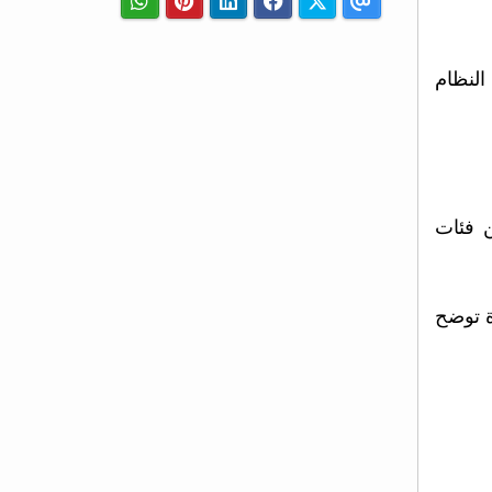
النظام
 فئات
توضح