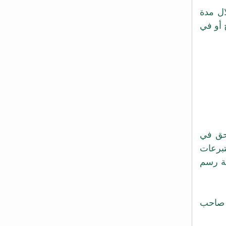
ل مدة
خ أو في
حق في
تبرعات
ة رسم
صاحب