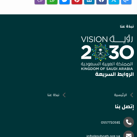
نبذة عنا
الروابط السريعة
الرئيسية
نبذة عنا
إتصل بنا
0557710581
info@nubogh.org.sa