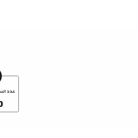
عدد الس
0