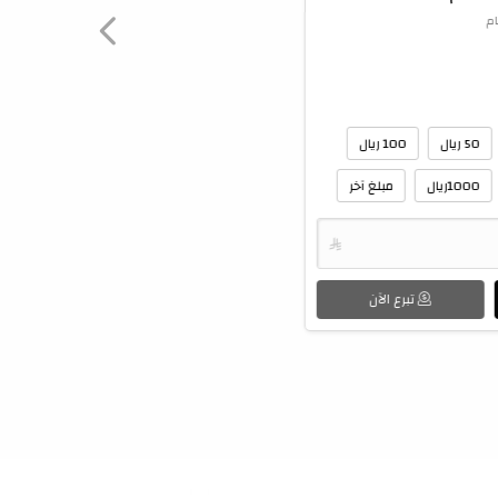
ام
50 ريال
100 ريال
1000ريال
مبلغ آخر

تبرع الآن