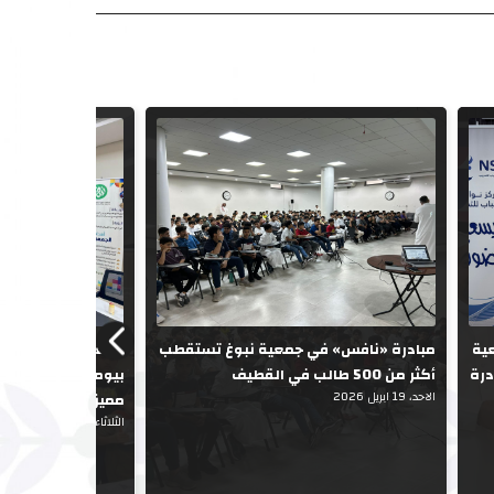
عية
مبادرة «نافس» في جمعية نبوغ تستقطب
جمعية «نبوغ لتنمي
درة
أكثر من 500 طالب في القطيف
بيوم التأسيس في أ
الاحد، 19 ابريل 2026
مميزة
الثلاثاء، 03 مارس 2026