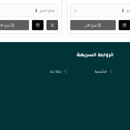
رع

مبلغ التبرع
تبرع الآن
تبرع الآ
الروابط السريعة
الرئيسية
نبذة عنا