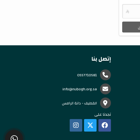

ن
إتصل بنا
0557710581
info@nubogh.org.sa
القطيف - دانة الرامس
تجدنا على