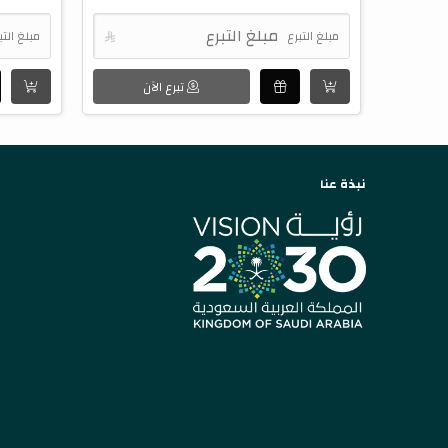
مبلغ التبرع

مبلغ التب
تبرع الآن
نبذة عنا